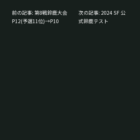
前の記事:
第8戦鈴鹿大会
次の記事:
2024 SF 公
投
P12(予選11位)→P10
式鈴鹿テスト
稿
ナ
ビ
ゲ
ー
シ