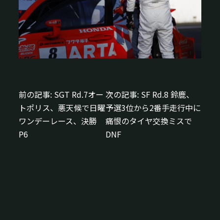
前の記事:
SGT Rd.7オー
次の記事:
SF Rd.8 鈴鹿、
投
トポリス、悪天候で日曜
予選3位から2番手走行中に
ワンデーレース、決勝
痛恨のタイヤ交換ミスで
稿
P6
DNF
ナ
ビ