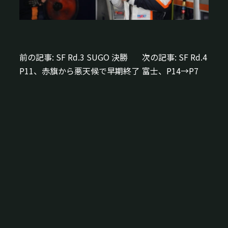
前の記事:
SF Rd.3 SUGO 決勝
次の記事:
SF Rd.4
投
P11、赤旗から悪天候で早期終了
富士、P14→P7
稿
ナ
ビ
ゲ