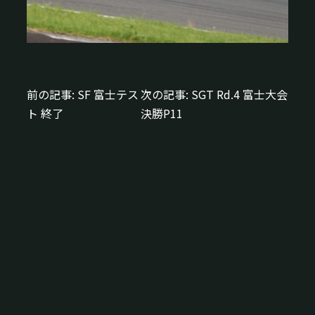
前の記事:
SF 富士テス
次の記事:
SGT Rd.4 富士大会
投
ト 終了
決勝P11
稿
ナ
ビ
ゲ