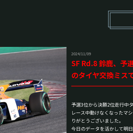
2024/11/09
SF Rd.8 鈴鹿
のタイヤ交換ミスで
予選3位から決勝2位走行中
レース中動けなくなったマシ
りがとうございました。
今日のデータを活かして明日